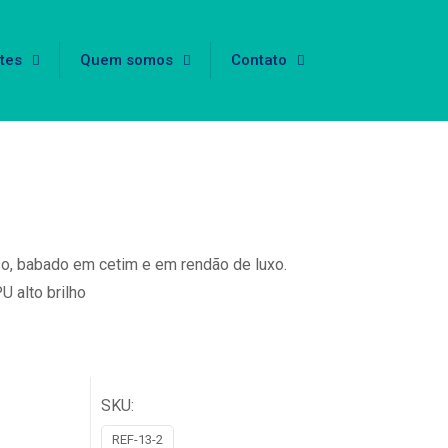
tes
Quem somos
Contato
so, babado em cetim e em rendão de luxo.
U alto brilho
SKU:
REF-13-2