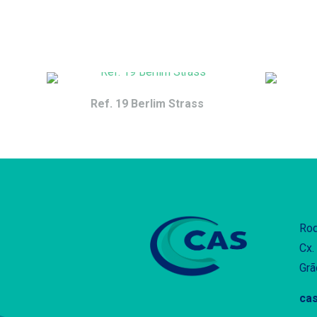
Ref. 19 Berlim Strass
Rod
Cx.
Grã
cas