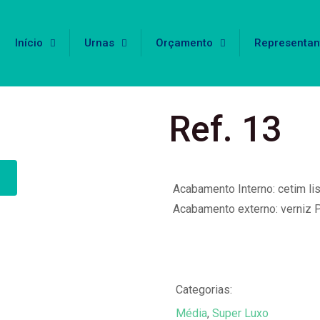
Início
Urnas
Orçamento
Representan
Ref. 13
Acabamento Interno: cetim li
Acabamento externo: verniz P
Categorias:
Média
,
Super Luxo