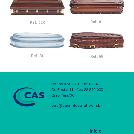
Ref. 61
Ref. 60X
Este
produto
tem
várias
variantes.
Ref. 31
As
Ref. 65
opções
Este
podem
produto
ser
tem
escolhidas
várias
Rodovia SC 370 - Km 133,4
na
variantes.
Cx. Postal 11 - Cep 88.890-000
página
As
Grão Pará/SC
do
opções
produto
podem
cas@casindustrial.com.br
ser
escolhidas
na
página
Início
do