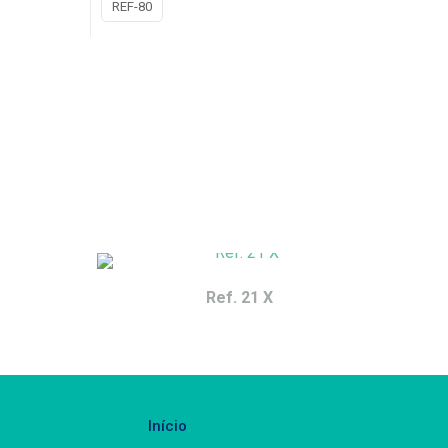
REF-80
Ref. 21 X
Início