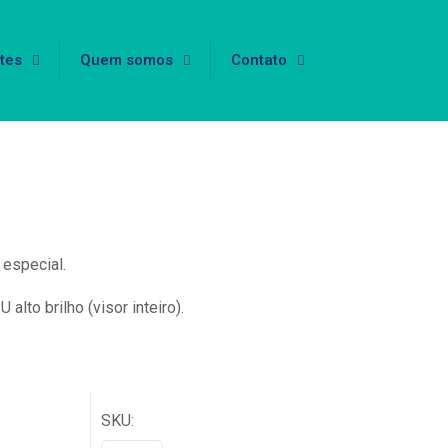
tes
Quem somos
Contato
 especial.
lto brilho (visor inteiro).
SKU: