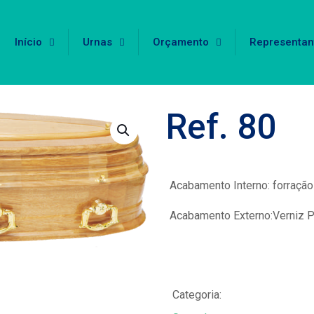
Início
Urnas
Orçamento
Representan
Ref. 80
Acabamento Interno: forração
Acabamento Externo:Verniz PU a
Categoria: