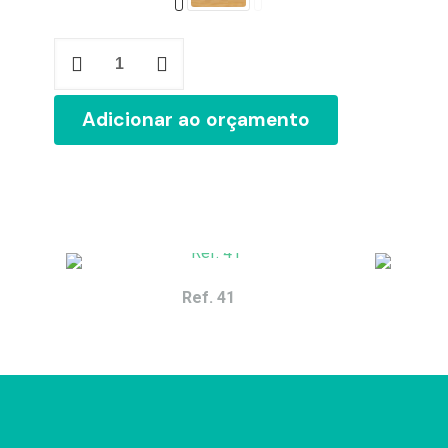
Ref.
80
quantidade
Adicionar ao orçamento
Ref. 41
Este
produto
tem
várias
variantes.