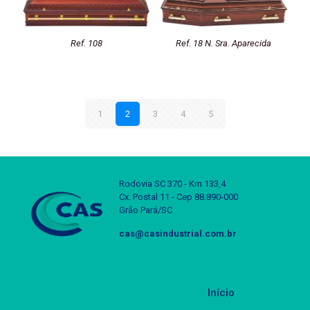
Ref. 108
Ref. 18 N. Sra. Aparecida
1
2
3
4
5
Rodovia SC 370 - Km 133,4
Cx. Postal 11 - Cep 88.890-000
Grão Pará/SC
cas@casindustrial.com.br
Início